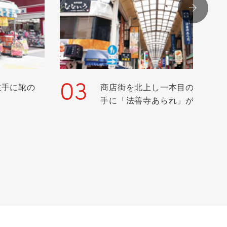
03
左手に靴の
商店街を北上し一本目の交差点
手に「法善寺あられ」がありま