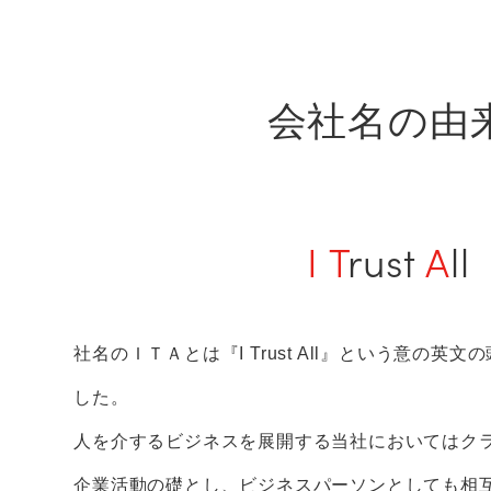
会社名の由
I
T
rust
A
ll
社名のＩＴＡとは『I Trust All』という意の英
した。
人を介するビジネスを展開する当社においてはク
企業活動の礎とし、ビジネスパーソンとしても相